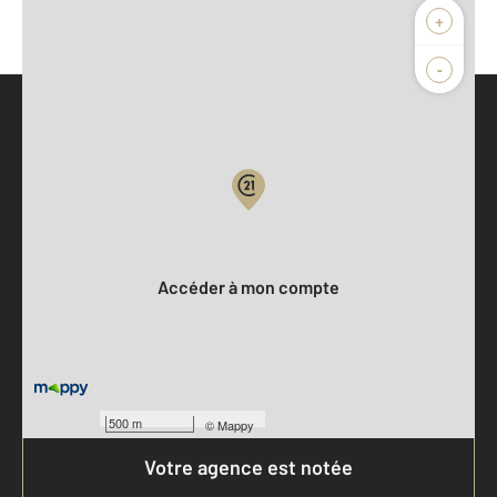
+
-
Parlons de vous, parlons biens
Votre compte :
Accéder à mon compte
500 m
©
Mappy
Votre agence est notée