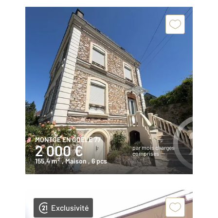
MONTGE EN GOELE 77
2 000 €
par mois charges
comprises
2
155,4 m
, Maison
, 6 pcs
Exclusivité