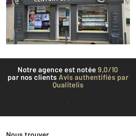
DAMMARTIN EN GOELE - 77230
Envoyer un message
Téléphoner à l'agence
Notre agence est notée
9,0/10
par nos clients
Avis authentifiés par
Qualitelis
Voir tous les avis clients
Nous trouver