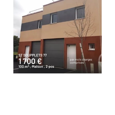
ST SOUPPLETS 77
1 700 €
par mois charges
comprises
2
100 m
, Maison
, 2 pcs