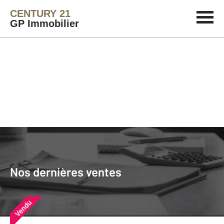
CENTURY 21
GP Immobilier
Agence immobilière
Vendre
Nos dernières ventes
Nos derniers biens vendus près de
Nos dernières ventes
chez vous
Vendu