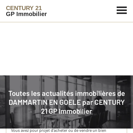
CENTURY 21
GP Immobilier
Immobilier
Actualités immobilières à DAMMARTIN EN GOELE
Toutes les actualités immobilières de
DAMMARTIN EN GOELE par
CENTURY
Quel est le prix immobilier à Dammartin-en-Goële en
21 GP Immobilier
2026 ? Découvrez l’analyse du marché ​dammartinois
de Micaël Pires et Gregor Grolleau de CENTURY 21 GP
Immobilier
Vous avez pour projet d'acheter ou de vendre un bien