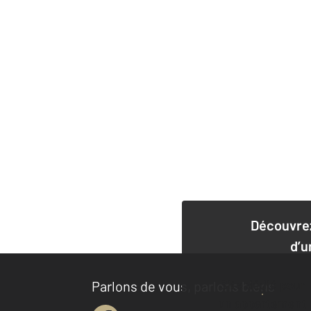
Découvrez
d’u
Site dédié pour
Parlons de vous, parlons biens
un appartement