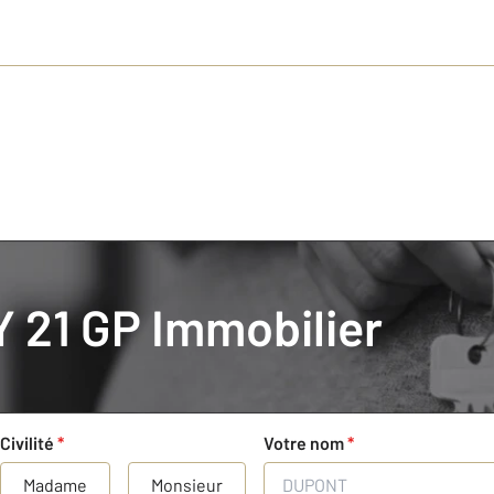
21 GP Immobilier
c un professionnel CENTURY 21
par un professionnel de CENTURY 21 GP Immobilier :
Civilité
*
Votre nom
*
Madame
Monsieur