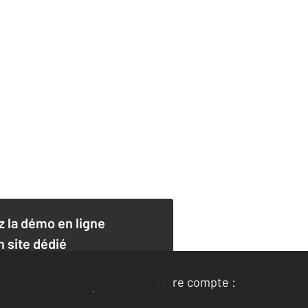
 la démo en ligne
n site dédié
Site dédié pour
Votre compte :
une maison