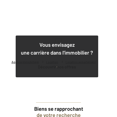
1
Vous envisagez
une carrière dans l'immobilier ?
Agence immobilière
Location
Location appartement
Découvrir nos offres
Biens se rapprochant
de votre recherche