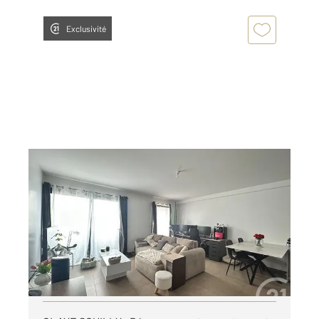
Exclusivité
CLAYE SOUILLY 77
2
54,88 m
, 2 pièces
Ref : 9141
Appartement F2 à louer
1 050 €
par mois charges comprises
Visiter le site dédié