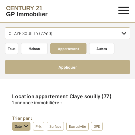
CENTURY 21
GP Immobilier
CLAYE SOUILLY (77410)
Tous
Maison
Appartement
Autres
Appliquer
Location appartement Claye souilly (77)
1 annonce immobilière :
Trier par :
Date
Prix
Surface
Exclusivité
DPE