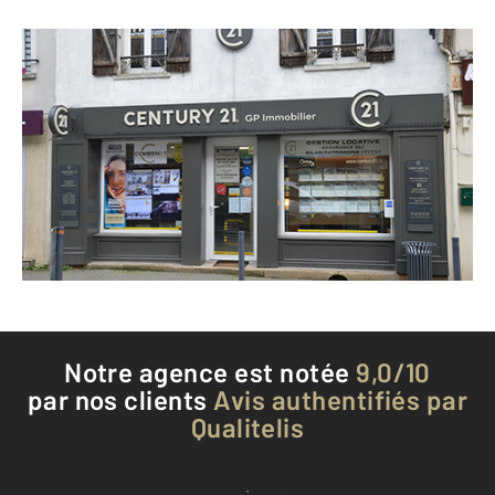
CENTURY 21 GP Immobilier
133 rue du Général de Gaulle
DAMMARTIN EN GOELE - 77230
Envoyer un message
Téléphoner à l'agence
Notre agence est notée
9,0/10
par nos clients
Avis authentifiés par
Qualitelis
Voir tous les avis clients