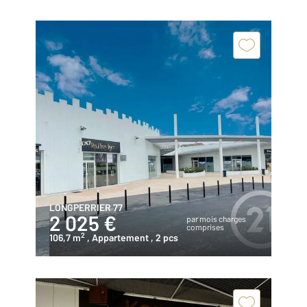
LONGPERRIER 77
2 025 €
par mois charges
comprises
2
106,7 m
, Appartement
, 2 pcs