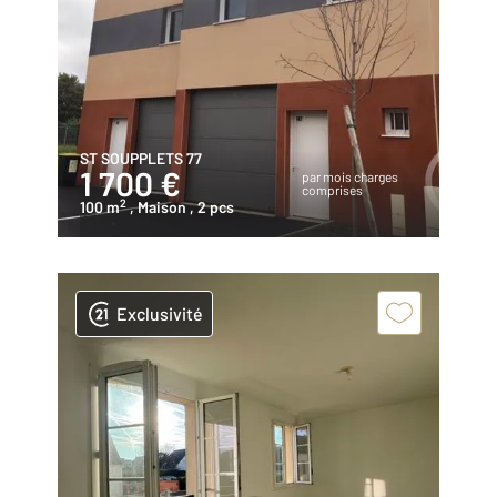
ST SOUPPLETS 77
1 700 €
par mois charges
comprises
2
100 m
, Maison
, 2 pcs
Exclusivité