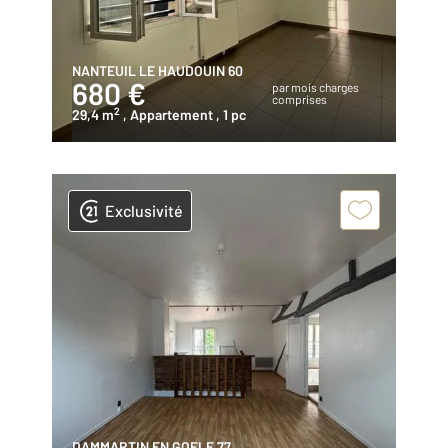
NANTEUIL LE HAUDOUIN 60
680 €
par mois charges
comprises
2
29,4 m
, Appartement
, 1 pc
Exclusivité
DAMMARTIN EN GOELE 77