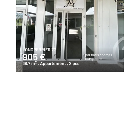
LONGPERRIER 77
905 €
par mois charges
comprises
2
38,7 m
, Appartement
, 2 pcs