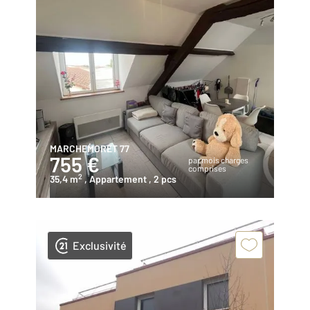
MARCHEMORET 77
755 €
par mois charges
comprises
2
35,4 m
, Appartement
, 2 pcs
Exclusivité