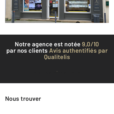
Envoyer un message
Téléphoner à l'agence
Notre agence est notée
9,0/10
par nos clients
Avis authentifiés par
Qualitelis
Voir tous les avis clients
Nous trouver