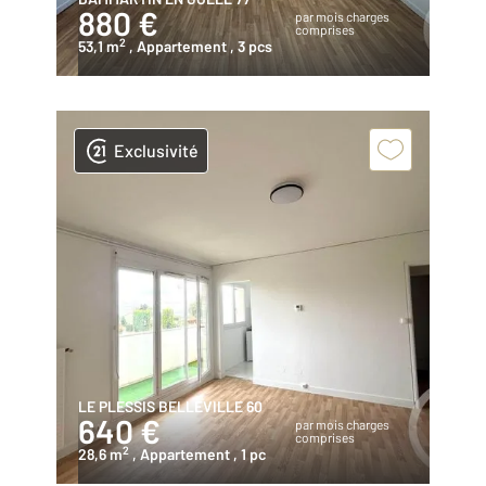
880 €
par mois charges
comprises
2
53,1 m
, Appartement
, 3 pcs
Exclusivité
LE PLESSIS BELLEVILLE 60
640 €
par mois charges
comprises
2
28,6 m
, Appartement
, 1 pc