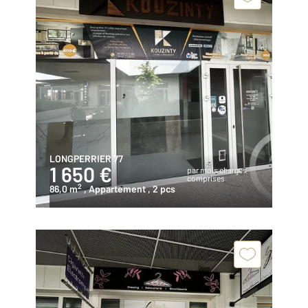
LONGPERRIER 77
1 650 €
par mois charges
comprises
2
86,0 m
, Appartement
, 2 pcs