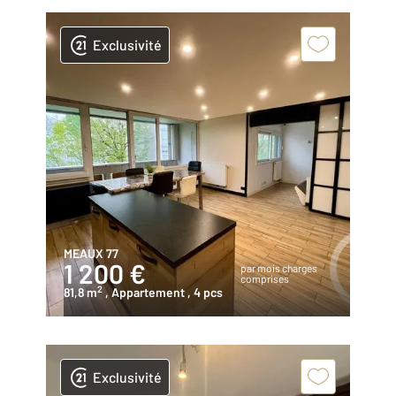
Exclusivité
MEAUX 77
1 200 €
par mois charges
comprises
2
81,8 m
, Appartement
, 4 pcs
Exclusivité