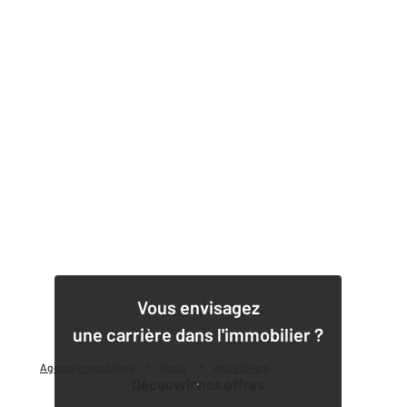
1
Vous envisagez
une carrière dans l'immobilier ?
Agence immobilière
Vente
Vente divers
Découvrir nos offres