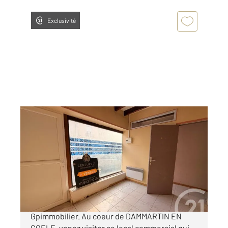
Exclusivité
DAMMARTIN EN GOELE 77
2
69 m
Ref : 8923
à vendre
124 000 €
EN EXCLUSIVITE dans votre agence
Gpimmobilier. Au coeur de DAMMARTIN EN
GOELE, venez visiter ce local commercial qui