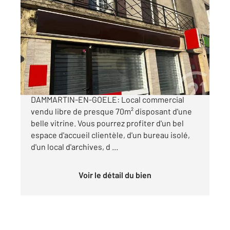
DAMMARTIN EN GOELE 77
2
69,55 m
Ref : 7784
à vendre
190 000 €
Idéalement situé au coeur du Centre-Ville de
DAMMARTIN-EN-GOELE: Local commercial
vendu libre de presque 70m² disposant d'une
belle vitrine. Vous pourrez profiter d'un bel
espace d'accueil clientèle, d'un bureau isolé,
d'un local d'archives, d ...
Voir le détail du bien