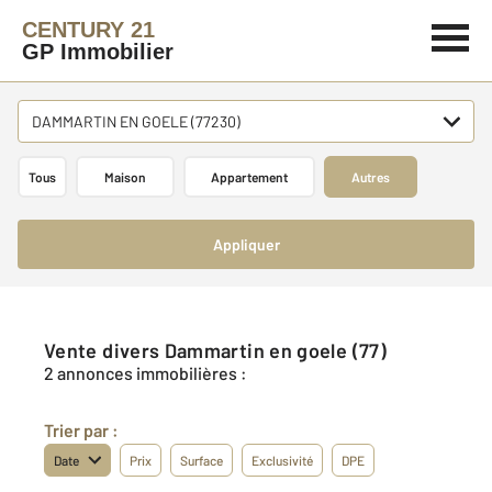
CENTURY 21
GP Immobilier
DAMMARTIN EN GOELE (77230)
Tous
Maison
Appartement
Autres
Appliquer
Vente divers Dammartin en goele (77)
2 annonces immobilières :
Trier par :
Date
Prix
Surface
Exclusivité
DPE