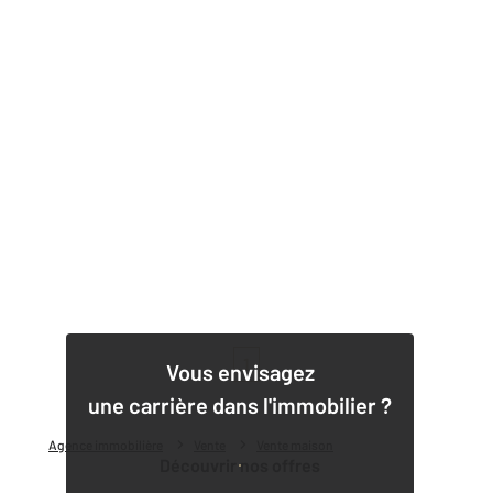
1
Vous envisagez
une carrière dans l'immobilier ?
Agence immobilière
Vente
Vente maison
Découvrir nos offres