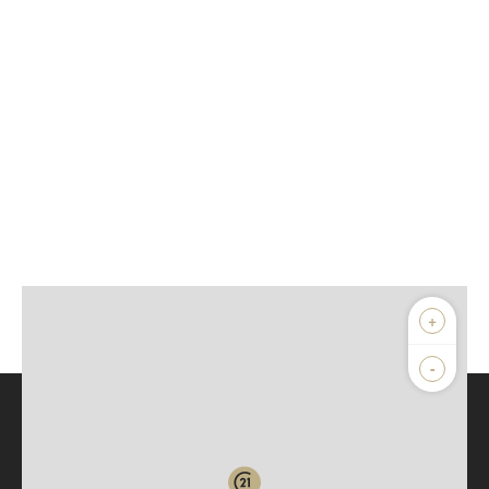
+
-
Parlons de vous, parlons biens