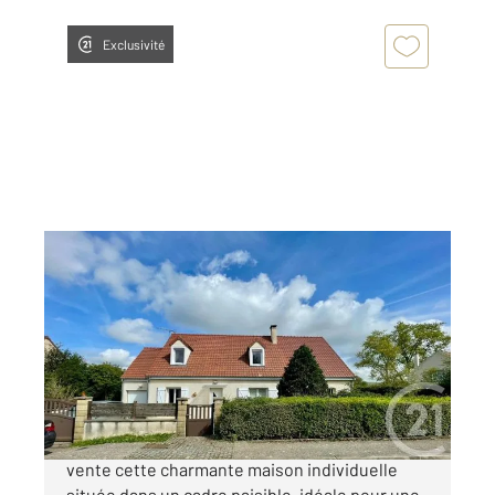
Exclusivité
VINANTES 77
2
145 m
, 6 pièces
Ref : 8841
Maison à vendre
339 900 €
Century 21 GP immobilier vous propose à la
vente cette charmante maison individuelle
située dans un cadre paisible, idéale pour une