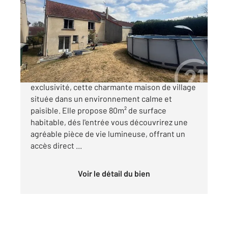
80 m
, 4 pièces
Ref : 9010
Maison à vendre
249 000 €
Century21 GP immobilier vous propose en
exclusivité, cette charmante maison de village
située dans un environnement calme et
paisible. Elle propose 80m² de surface
habitable, dés l'entrée vous découvrirez une
agréable pièce de vie lumineuse, offrant un
accès direct ...
Voir le détail du bien