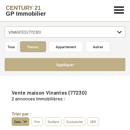
CENTURY 21
GP Immobilier
VINANTES (77230)
Tous
Maison
Appartement
Autres
Appliquer
Vente maison Vinantes (77230)
2 annonces immobilières :
Trier par :
Date
Prix
Surface
Exclusivité
DPE