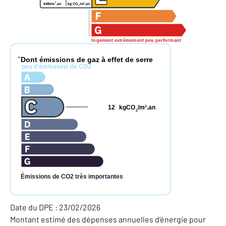
2
2
kg CO
/m
.an
kWh/m
.an
2
logement extrêmement peu performant
Dont émissions de gaz à effet de serre
*
peu d'émissions de CO2
12
kgCO
/m
.an
2
2
Émissions de CO2 très importantes
Date du DPE : 23/02/2026
Montant estimé des dépenses annuelles d'énergie pour