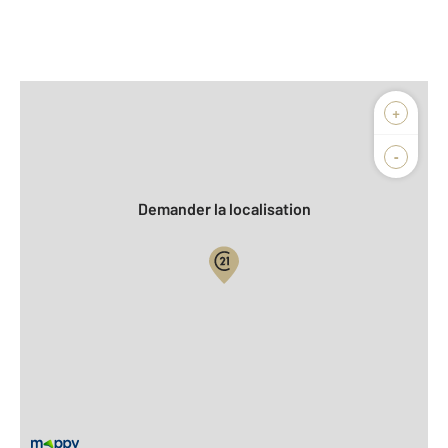
Afficher sur la carte :
+
Agence
Biens vendus
-
Demander la localisation
Vue globale
2
Surface totale : 117 m
2
Surface habitable : 90 m
2
Surface terrain : 634 m
Nombre de pièces : 4
[Voir le détail]