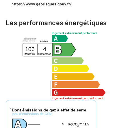
https://www.georisques.gouv.fr/
Les performances énergétiques
logement extrêmement performant
consommation
(énergie primaire)
émissions
106
4
2
2
kWh/m
.an
kg CO
/m
.an
2
logement extrêmement peu performant
Dont émissions de gaz à effet de serre
*
peu d'émissions de CO2
4
kgCO
/m
.an
2
2