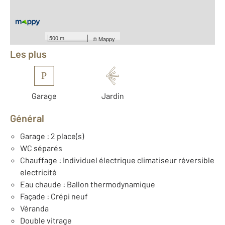
Équipements
500 m
©
Mappy
Les plus
P
Garage
Jardin
Général
Garage : 2 place(s)
WC séparés
Chauffage : Individuel électrique climatiseur réversible
electricité
Eau chaude : Ballon thermodynamique
Façade : Crépi neuf
Véranda
Double vitrage