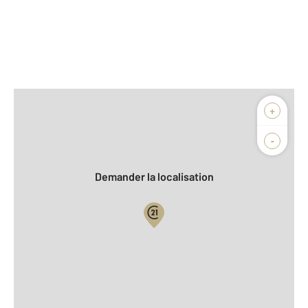
Afficher sur la carte :
+
Agence
Biens vendus
-
Demander la localisation
Vue globale
2
Surface totale : 96 m
2
Surface habitable : 96 m
2
Surface terrain : 465 m
Nombre de pièces : 5
[Voir le détail]