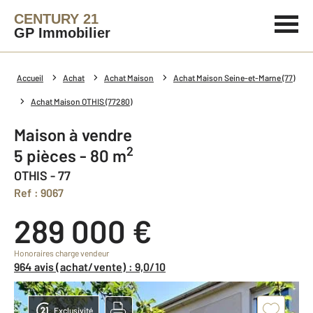
CENTURY 21
GP Immobilier
Accueil
Achat
Achat Maison
Achat Maison Seine-et-Marne (77)
Achat Maison OTHIS (77280)
Maison à vendre
2
5 pièces - 80 m
OTHIS - 77
Ref : 9067
289 000 €
Honoraires charge vendeur
964 avis (achat/vente) : 9,0/10
Exclusivité