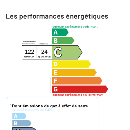
Les performances énergétiques
logement extrêmement performant
consommation
(énergie primaire)
émissions
122
24
2
2
kg CO
/m
.an
kWh/m
.an
2
logement extrêmement peu performant
Dont émissions de gaz à effet de serre
*
peu d'émissions de CO2