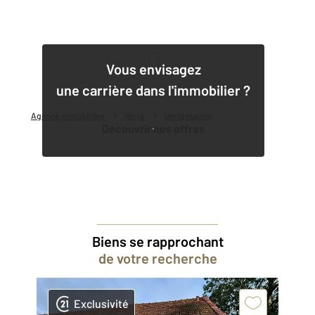
1
Vous envisagez
une carrière dans l'immobilier ?
Agence immobilière
Vente
Vente maison
Découvrir nos offres
Biens se rapprochant
de votre recherche
Exclusivité