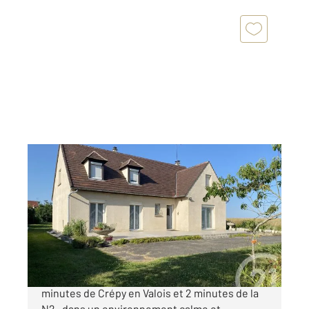
BARGNY 60
2
175 m
, 7 pièces
Ref : 7986
Maison à vendre
399 000 €
Century 21 GP Immobilier vous propose à 5
minutes de Crépy en Valois et 2 minutes de la
N2 , dans un environnement calme et