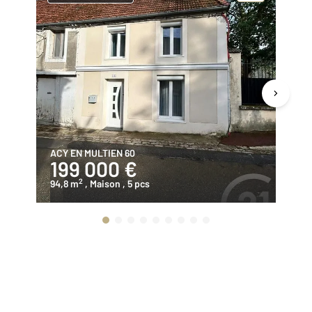
ACY EN MULTIEN 60
BE
199 000 €
2
2
94,8 m
, Maison
, 5 pcs
19