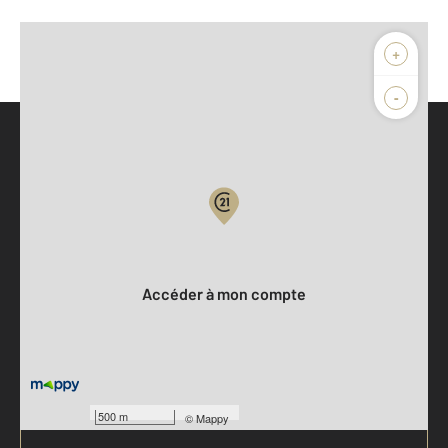
+
-
Parlons de vous, parlons biens
Votre compte :
Accéder à mon compte
500 m
©
Mappy