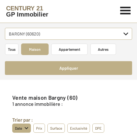
CENTURY 21
GP Immobilier
BARGNY (60620)
Tous
Maison
Appartement
Autres
Appliquer
Vente maison Bargny (60)
1 annonce immobilière :
Trier par :
Date
Prix
Surface
Exclusivité
DPE