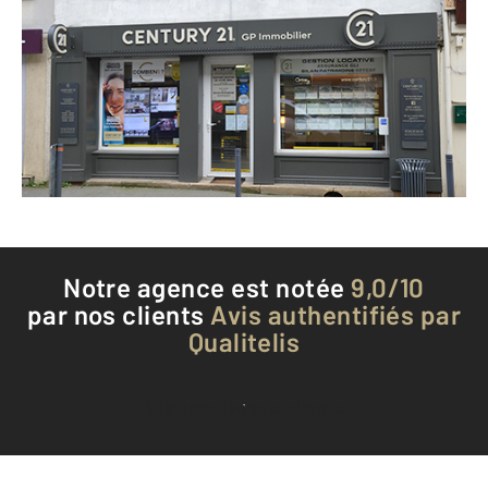
133 rue du Général de Gaulle
DAMMARTIN EN GOELE - 77230
Envoyer un message
Téléphoner à l'agence
Notre agence est notée
9,0/10
par nos clients
Avis authentifiés par
Qualitelis
Voir tous les avis clients