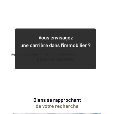
1
Vous envisagez
une carrière dans l'immobilier ?
Agence immobilière
Vente
Vente maison
Découvrir nos offres
Biens se rapprochant
de votre recherche