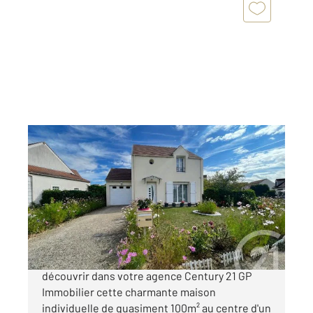
ST MARD 77
2
96 m
, 5 pièces
Ref : 8375
Maison à vendre
349 000 €
Charme, Simplicité et efficacité. Venez
découvrir dans votre agence Century 21 GP
Immobilier cette charmante maison
individuelle de quasiment 100m² au centre d'un