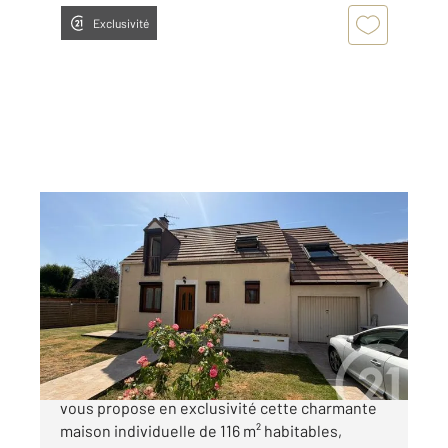
Exclusivité
ST MARD 77
2
116 m
, 6 pièces
Ref : 8964
Maison à vendre
370 000 €
Coup de cœur de votre conseillère ! Century21
vous propose en exclusivité cette charmante
maison individuelle de 116 m² habitables,