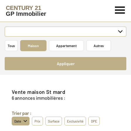
CENTURY 21
GP Immobilier
Tous
Maison
Appartement
Autres
Appliquer
Vente maison St mard
6 annonces immobilières :
Trier par :
Date
Prix
Surface
Exclusivité
DPE