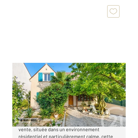
ST MARD 77
2
173 m
, 7 pièces
Ref : 8895
Maison à vendre
425 000 €
Century21 GP immobilier vous propose à la
vente, située dans un environnement
résidentiel et particulièrement calme, cette