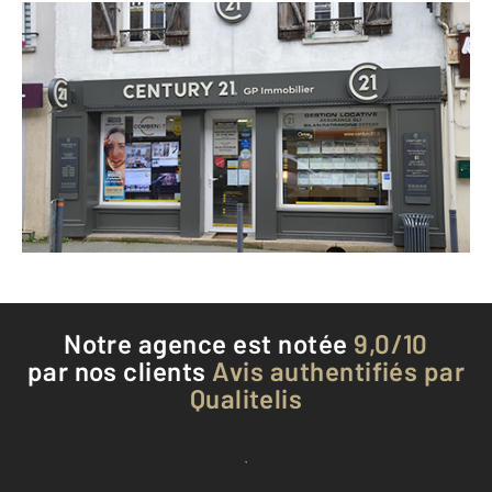
CENTURY 21 GP Immobilier
133 rue du Général de Gaulle
DAMMARTIN EN GOELE - 77230
Envoyer un message
Téléphoner à l'agence
Notre agence est notée
9,0/10
par nos clients
Avis authentifiés par
Qualitelis
Voir tous les avis clients