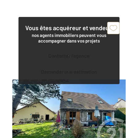
Vous êtes acquéreur et vendeur,
nos agents immobiliers peuvent vous
accompagner dans vos projets
Contacter l'agence
Demander une estimation
ST MARD 77
2
120 m
, 5 pièces
Ref : 8751
Maison à vendre
318 000 €