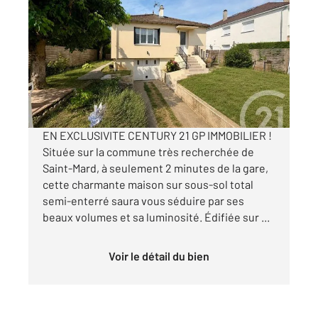
ST MARD 77
2
95 m
, 4 pièces
Ref : 9105
Maison à vendre
320 000 €
Visiter le site dédié
EN EXCLUSIVITE CENTURY 21 GP IMMOBILIER !
Située sur la commune très recherchée de
Saint-Mard, à seulement 2 minutes de la gare,
cette charmante maison sur sous-sol total
semi-enterré saura vous séduire par ses
beaux volumes et sa luminosité. Édifiée sur ...
Voir le détail du bien