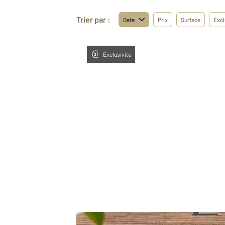
Trier par :
Date
Prix
Surface
Excl
Exclusivité