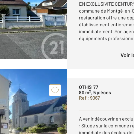
EN EXCLUSIVITE CENTURY 2
commune de Montgé-en-Go
restauration offre une op
établissement entièrement
immédiatement. Son agen
équipements professionnel
Voir 
OTHIS 77
2
80 m
, 5 pièces
Ref : 9067
A venir découvrir en exclu
: Située sur la commune r
immédiate des écoles, de l