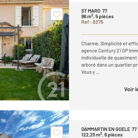
ST MARD 77
2
96 m
, 5 pièces
Ref : 8375
Charme, Simplicité et effi
agence Century 21 GP Imm
individuelle de quasiment 
arboré dans un quartier p
Vous y ...
Voir 
DAMMARTIN EN GOELE 77
2
122,25 m
, 6 pièces