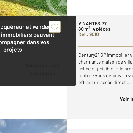
VINANTES 77
acquéreur et vendeur,
2
80 m
, 4 pièces
 immobiliers peuvent
Ref : 9010
ompagner dans vos
projets
Century21 GP immobilier v
charmante maison de vill
Demander une
calme et paisible. Elle pr
estimation
l'entrée vous découvrirez
offrant un accès direct ...
Voir 