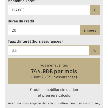
Montant du prêt :
€
Durée du crédit
années
Taux d'intérêt (hors assurances)
%
vos mensualités
744.98
€ par mois
(Dont
25.83
€ d’assurances)
Crédit immobilier simulation
et premiers calculs
Avant de vous engager dans l’acquisition d’un bien immobilier,