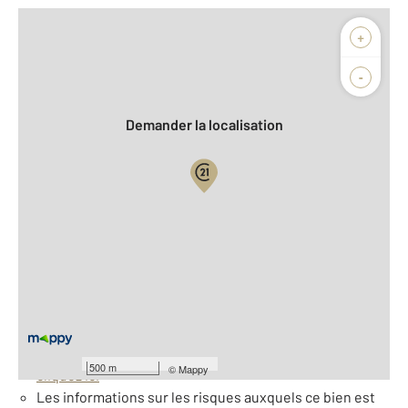
Afficher sur la carte :
+
Agence
Biens vendus
-
Demander la localisation
Vue globale
2
Surface totale : 69 m
À savoir
Barèmes d'honoraires de l'agence
Pour consulter les barèmes d'honoraires de l'agence,
500 m
©
Mappy
cliquez ici
Les informations sur les risques auxquels ce bien est