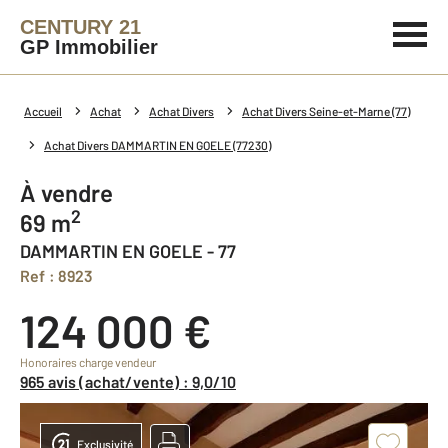
CENTURY 21
GP Immobilier
Accueil
Achat
Achat Divers
Achat Divers Seine-et-Marne (77)
Achat Divers DAMMARTIN EN GOELE (77230)
à vendre
2
69 m
DAMMARTIN EN GOELE - 77
Ref : 8923
124 000 €
Honoraires charge vendeur
965 avis (achat/vente) : 9,0/10
Exclusivité